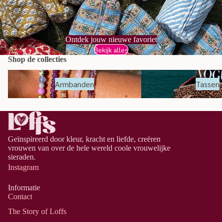
Ontdek jouw nieuwe favoriet
Bekijk alles
Shop de collecties
Armbanden
Tassen
Armbanden
Tassen
Geïnspireerd door kleur, kracht en liefde, creëren
vrouwen van over de hele wereld coole vrouwelijke
sieraden.
Instagram
Informatie
Contact
The Story of Loffs