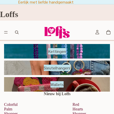
Eerlijk met liefde handgemaakt
Loffs
Kettingen
Kettingen
Sleutelhangers
Sleutelhangers
Wallets
Wallets
Nieuw bij Loffs
Colorful
Red
Palm
Hearts
Shopper
Shopper